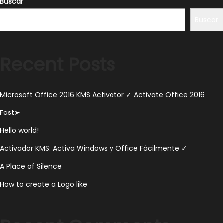
Buscar
e
Buscar
2
9
,
Recent Posts
2
0
2
Microsoft Office 2016 KMS Activator ✓ Activate Office 2016
3
Fast➤
Hello world!
Activador KMS: Activa Windows y Office Fácilmente ✓
A Place of Silence
How to create a Logo like