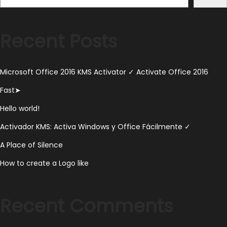
2
0
Recent Posts
2
3
Microsoft Office 2016 KMS Activator ✓ Activate Office 2016
Fast➤
Hello world!
Activador KMS: Activa Windows y Office Fácilmente ✓
A Place of Silence
How to create a Logo like
Recent Comments