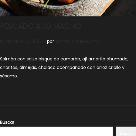
PESCADO A LO MACHO
.
Publicado el
n
noviembre 30, 2023
por
admin-sushisesamo
o
v
Salmón con salsa bisque de camarón, ají amarillo ahumado,
i
choritos, almejas, chalaca acompañado con arroz criollo y
e
sésamo.
m
b
r
e
3
Buscar
0
Buscar
,