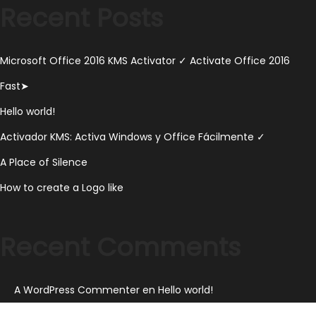
Recent Posts
0
2
3
Microsoft Office 2016 KMS Activator ✓ Activate Office 2016
Fast➤
Hello world!
Activador KMS: Activa Windows y Office Fácilmente ✓
A Place of Silence
How to create a Logo like
Recent Comments
A WordPress Commenter
en
Hello world!