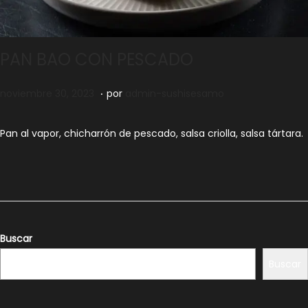
PAN BAO CON PESCADO
.
Publicado el
n
noviembre 30, 2023
por
admin-sushisesamo
o
v
Pan al vapor, chicharrón de pescado, salsa criolla,
s
alsa tártara.
i
e
m
b
r
Buscar
e
Buscar
3
0
,