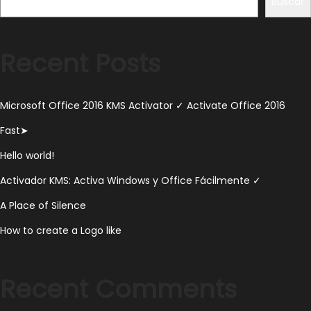
Buscar
e
2
9
Recent Posts
,
2
Microsoft Office 2016 KMS Activator ✓ Activate Office 2016
0
2
Fast➤
3
Hello world!
Activador KMS: Activa Windows y Office Fácilmente ✓
A Place of Silence
How to create a Logo like
Recent Comments