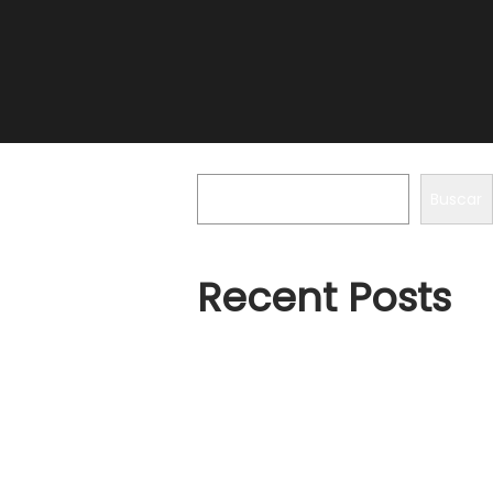
Buscar
Buscar
Recent Posts
Microsoft Office 2016 KMS Activator ✓
Activate Office 2016 Fast➤
Hello world!
Activador KMS: Activa Windows y