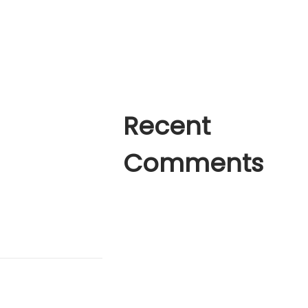
Office Fácilmente ✓
A Place of Silence
How to create a Logo like
Recent
Comments
A WordPress Commenter
en
Hello
world!