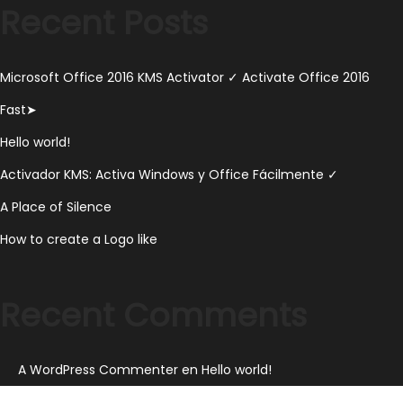
Recent Posts
2
0
2
Microsoft Office 2016 KMS Activator ✓ Activate Office 2016
3
Fast➤
Hello world!
Activador KMS: Activa Windows y Office Fácilmente ✓
A Place of Silence
How to create a Logo like
Recent Comments
A WordPress Commenter
en
Hello world!