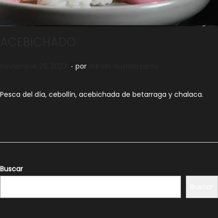
ACEBICHADO
.
Publicado el
n
noviembre 29, 2023
por
admin-sushisesamo
o
v
Pesca del día, cebollín, acebichada de betarraga y
c
halaca.
i
e
m
b
r
Buscar
e
Buscar
2
9
,