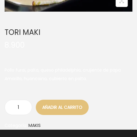
TORI MAKI
8.900
Pollo furai, palta, queso philadelphia, crujiente de papa
Amarilla, huancaina, cubierto en palta.
AÑADIR AL CARRITO
Categoría:
MAKIS