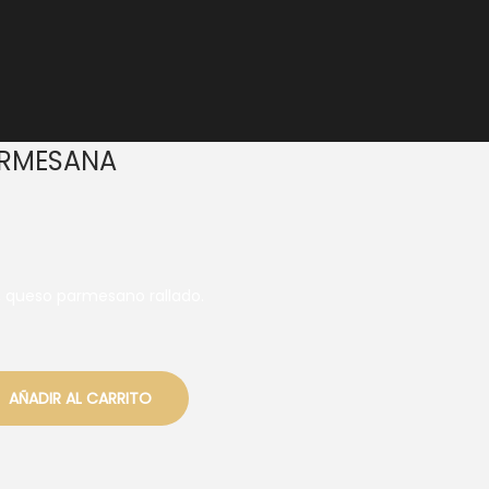
ARMESANA
, queso parmesano rallado.
AÑADIR AL CARRITO