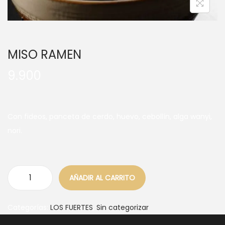
MISO RAMEN
9.900
Con fideos, panceta de cerdo, huevo, cebollín, alga wanyi,
nori.
AÑADIR AL CARRITO
Categorías:
LOS FUERTES
,
Sin categorizar