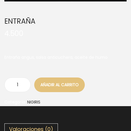
ENTRAÑA
4.500
Entraña angus, salsa anticuchera, aceite de humo
AÑADIR AL CARRITO
Categoría:
NIGIRIS
Valoraciones (0)