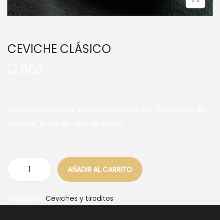
CEVICHE CLÁSICO
12.900
Los sabores del mar chileno: pesca del día, Chicharrón de
calamar, leche de tigre de rocoto.
AÑADIR AL CARRITO
Categoría:
Ceviches y tiraditos