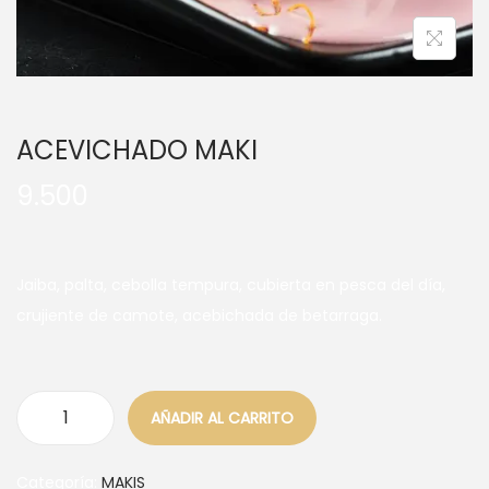
ACEVICHADO MAKI
9.500
Jaiba, palta, cebolla tempura, cubierta en pesca del día,
crujiente de camote, acebichada de betarraga.
AÑADIR AL CARRITO
Categoría:
MAKIS