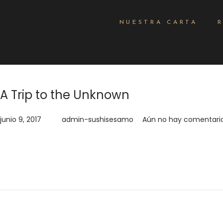
NUESTRA CARTA
A Trip to the Unknown
.
.
Publicado el
junio 9, 2017
por
admin-sushisesamo
Aún no hay comentari
Quisque velit nisi, pretium ut lacinia in, elementum id enim. Do