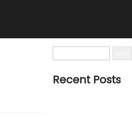
Buscar
Buscar
Recent Posts
i porta…
Microsoft Office 2016 KMS Activator ✓
Activate Office 2016 Fast➤
Hello world!
Activador KMS: Activa Windows y