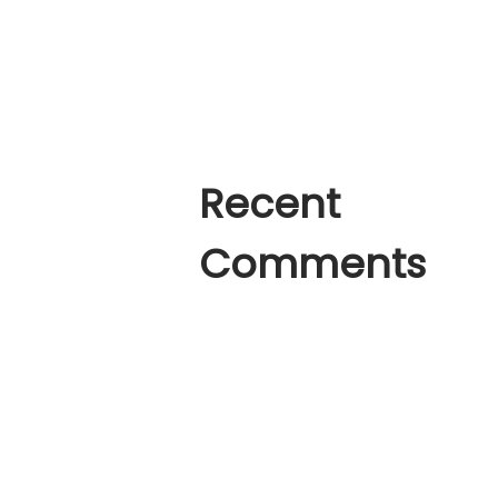
Office Fácilmente ✓
A Place of Silence
How to create a Logo like
Recent
Comments
A WordPress Commenter
en
Hello
world!