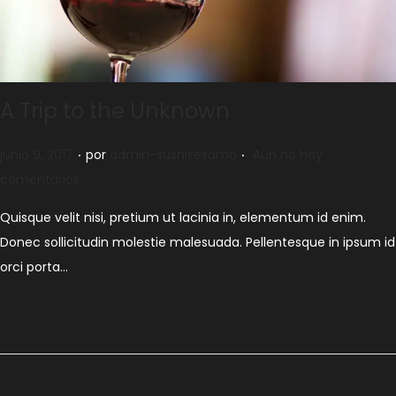
A Trip to the Unknown
.
.
Publicado el
junio 9, 2017
por
admin-sushisesamo
Aún no hay
comentarios
Quisque velit nisi, pretium ut lacinia in, elementum id enim.
Donec sollicitudin molestie malesuada. Pellentesque in ipsum id
orci porta…