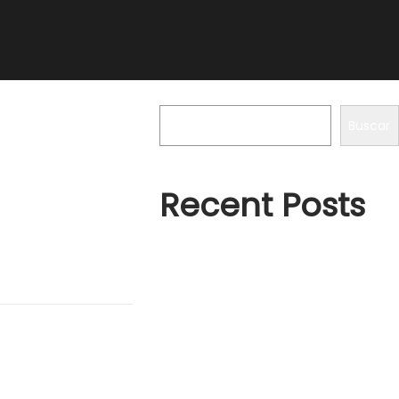
Buscar
Buscar
Recent Posts
i porta…
Microsoft Office 2016 KMS Activator ✓
Activate Office 2016 Fast➤
Hello world!
Activador KMS: Activa Windows y
Office Fácilmente ✓