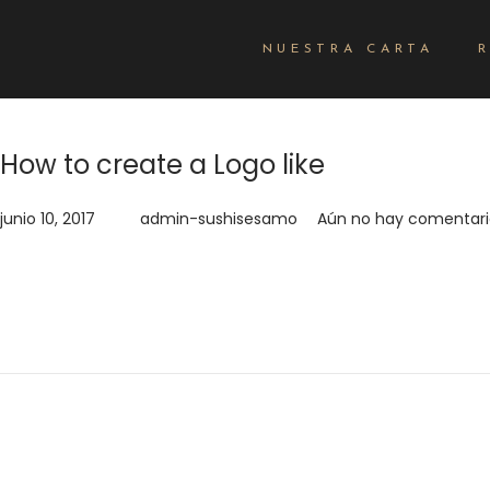
NUESTRA CARTA
How to create a Logo like
.
.
Publicado el
junio 10, 2017
por
admin-sushisesamo
Aún no hay comentari
Quisque velit nisi, pretium ut lacinia in, elementum id enim. Do