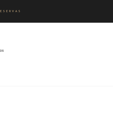
RESERVAS
os
nec sollicitudin molestie malesuada. Pellentesque in ipsum id orc