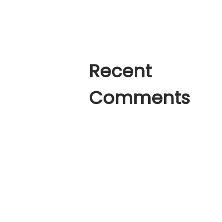
A Place of Silence
How to create a Logo like
Recent
Comments
A WordPress Commenter
en
Hello
world!