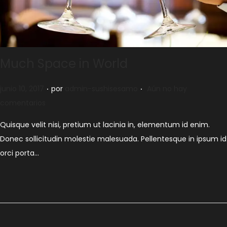
Much Space in World
.
.
Publicado el
junio 10, 2017
por
admin-sushisesamo
Aún no hay
comentarios
Quisque velit nisi, pretium ut lacinia in, elementum id enim.
Donec sollicitudin molestie malesuada. Pellentesque in ipsum id
orci porta…